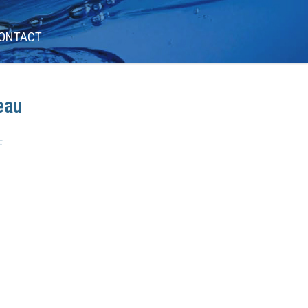
ONTACT
eau
F