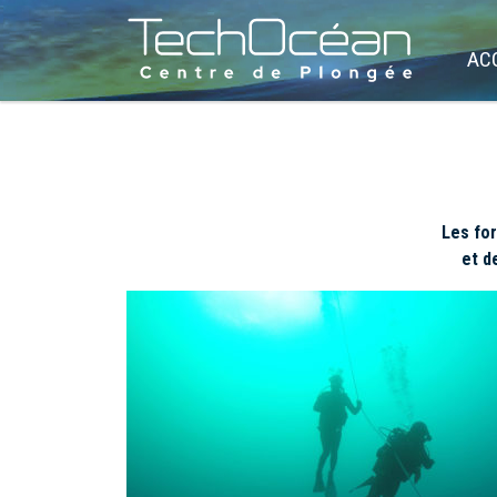
AC
Les fo
et d