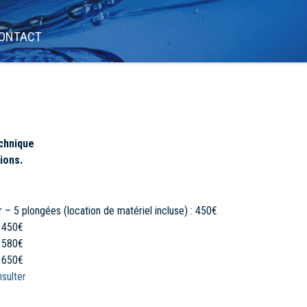
ONTACT
chnique
ions.
 – 5 plongées (location de matériel incluse) : 450€
: 450€
: 580€
: 650€
sulter