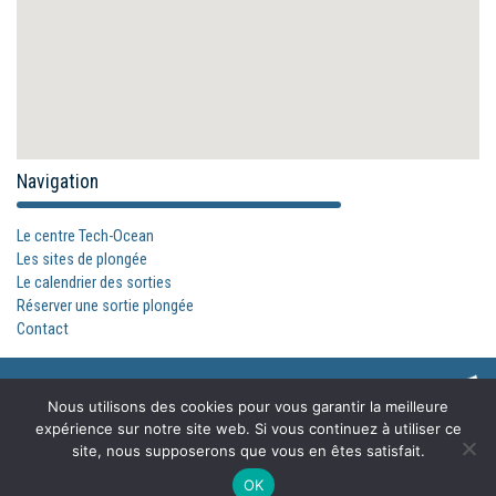
Navigation
Le centre Tech-Ocean
Les sites de plongée
Le calendrier des sorties
Réserver une sortie plongée
Contact
Accueil
Contact
Mentions légales
Plan du site
Nous utilisons des cookies pour vous garantir la meilleure
expérience sur notre site web. Si vous continuez à utiliser ce
site, nous supposerons que vous en êtes satisfait.
OK