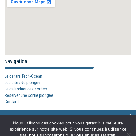
Navigation
Le centre Tech-Ocean
Les sites de plongée
Le calendrier des sorties
Réserver une sortie plongée
Contact
Accueil
Contact
Mentions légales
Plan du site
Nous utilisons des cookies pour vous garantir la meilleure
expérience sur notre site web. Si vous continuez à utiliser ce
site, nous supposerons que vous en êtes satisfait.